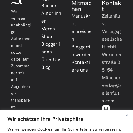
Mitmac
Kontak
Bücher
hen
t
Wir
Autor:inn
Manuskri
Zeilenflu
verlegen
en
pt
ss
unabhängi
Merch-
einreiche
Verlagsg
ge
Shop
Autor:inne
n
esellscha
Blogger:i
n und
Blogger:i
ft mbH
nnen
setzen
n werden
Werinher
dabei auf
Über Uns
Kontakti
straße 3
Zusamme
Blog
ere uns
81541
narbeit
München
auf
verlag@z
Augenhöh
eilenflus
e –
transpare
s.com
nt,
engagiert
Wir schätzen Ihre Privatsphäre
und
langfristig.
Wir verwenden Cookies, um Ihr Surferlebnis zu verbessern,