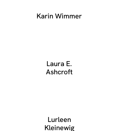
Karin Wimmer
Laura E.
Ashcroft
Lurleen
Kleinewig