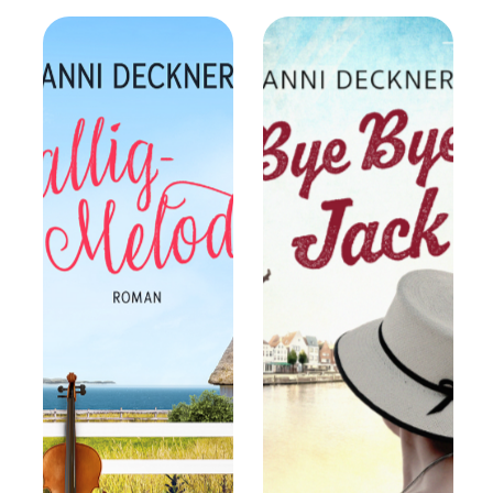
Schneeflockenherz
en über Sankt
Peter-Ording & In
Liebe, Helsinki