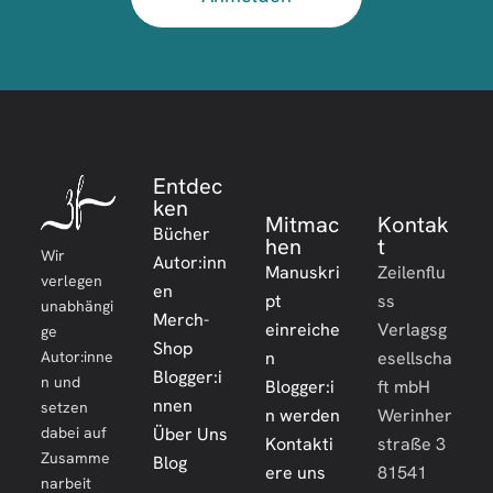
Entdec
ken
Mitmac
Kontak
Bücher
hen
t
Wir
Autor:inn
Manuskri
Zeilenflu
verlegen
en
pt
ss
unabhängi
Merch-
einreiche
Verlagsg
ge
Shop
Autor:inne
n
esellscha
Blogger:i
n und
Blogger:i
ft mbH
nnen
setzen
n werden
Werinher
dabei auf
Über Uns
Kontakti
straße 3
Zusamme
Blog
ere uns
81541
narbeit