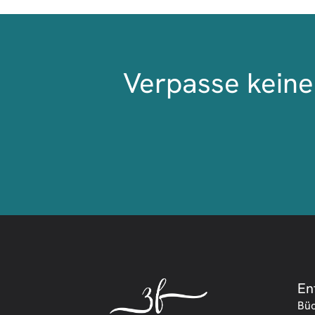
Verpasse keine 
En
Bü