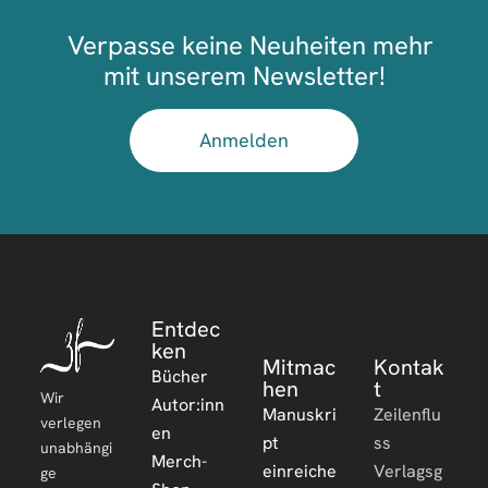
Verpasse keine Neuheiten mehr
mit unserem Newsletter!
Anmelden
Entdec
ken
Mitmac
Kontak
Bücher
hen
t
Wir
Autor:inn
Manuskri
Zeilenflu
verlegen
en
pt
ss
unabhängi
Merch-
einreiche
Verlagsg
ge