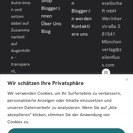
Shop
Autor:inne
n
esellscha
Blogger:i
n und
Blogger:i
ft mbH
nnen
setzen
n werden
Werinher
dabei auf
Über Uns
Kontakti
straße 3
Zusamme
Blog
ere uns
81541
narbeit
München
auf
verlag@z
Augenhöh
eilenflus
e –
transpare
s.com
nt,
engagiert
Wir schätzen Ihre Privatsphäre
und
langfristig.
Wir verwenden Cookies, um Ihr Surferlebnis zu verbessern,
personalisierte Anzeigen oder Inhalte einzusetzen und
unseren Datenverkehr zu analysieren. Wenn Sie auf „Alle
akzeptieren" klicken, stimmen Sie der Anwendung von
Cookies zu.
Zeilenfluss © 2026. All Rights Reserved.