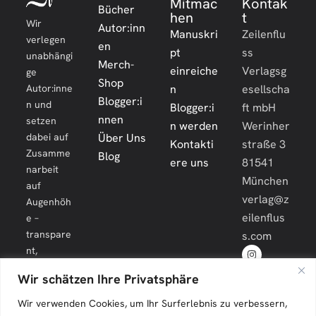
Mitmac
Kontak
Bücher
hen
t
Wir
Autor:inn
Manuskri
Zeilenflu
verlegen
en
pt
ss
unabhängi
Merch-
einreiche
Verlagsg
ge
Shop
Autor:inne
n
esellscha
Blogger:i
n und
Blogger:i
ft mbH
nnen
setzen
n werden
Werinher
dabei auf
Über Uns
Kontakti
straße 3
Zusamme
Blog
ere uns
81541
narbeit
München
auf
verlag@z
Augenhöh
eilenflus
e –
transpare
s.com
nt,
engagiert
Wir schätzen Ihre Privatsphäre
und
langfristig.
Wir verwenden Cookies, um Ihr Surferlebnis zu verbessern,