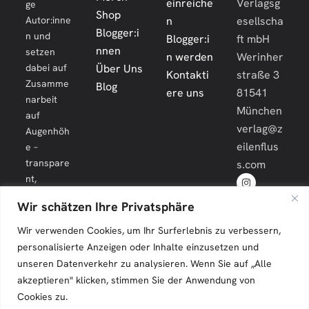
einreiche
Verlagsg
ge
Shop
Autor:inne
n
esellscha
Blogger:i
n und
Blogger:i
ft mbH
nnen
setzen
n werden
Werinher
dabei auf
Über Uns
Kontakti
straße 3
Zusamme
Blog
ere uns
81541
narbeit
München
auf
verlag@z
Augenhöh
eilenflus
e –
transpare
s.com
nt,
engagiert
Wir schätzen Ihre Privatsphäre
und
langfristig.
Wir verwenden Cookies, um Ihr Surferlebnis zu verbessern,
personalisierte Anzeigen oder Inhalte einzusetzen und
unseren Datenverkehr zu analysieren. Wenn Sie auf „Alle
akzeptieren" klicken, stimmen Sie der Anwendung von
Cookies zu.