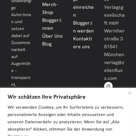
unabhängi
Merch-
einreiche
Verlagsg
ge
Shop
Autor:inne
n
esellscha
Blogger:i
n und
Blogger:i
ft mbH
nnen
setzen
n werden
Werinher
dabei auf
Über Uns
Kontakti
straße 3
Zusamme
Blog
ere uns
81541
narbeit
München
auf
verlag@z
Augenhöh
eilenflus
e –
transpare
s.com
nt,
engagiert
Wir schätzen Ihre Privatsphäre
und
langfristig.
Wir verwenden Cookies, um Ihr Surferlebnis zu verbessern,
personalisierte Anzeigen oder Inhalte einzusetzen und
unseren Datenverkehr zu analysieren. Wenn Sie auf „Alle
akzeptieren" klicken, stimmen Sie der Anwendung von