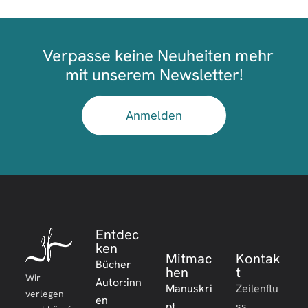
Verpasse keine Neuheiten mehr
mit unserem Newsletter!
Anmelden
Entdec
ken
Mitmac
Kontak
Bücher
hen
t
Wir
Autor:inn
Manuskri
Zeilenflu
verlegen
en
pt
ss