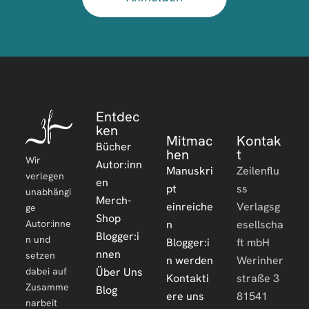
Entdec
ken
Mitmac
Kontak
Bücher
hen
t
Wir
Autor:inn
Manuskri
Zeilenflu
verlegen
en
pt
ss
unabhängi
Merch-
einreiche
Verlagsg
ge
Shop
Autor:inne
n
esellscha
Blogger:i
n und
Blogger:i
ft mbH
nnen
setzen
n werden
Werinher
dabei auf
Über Uns
Kontakti
straße 3
Zusamme
Blog
ere uns
81541
narbeit