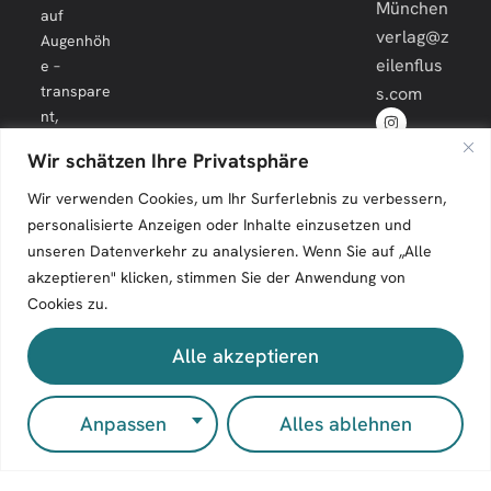
München
auf
verlag@z
Augenhöh
eilenflus
e –
transpare
s.com
nt,
engagiert
Wir schätzen Ihre Privatsphäre
und
langfristig.
Wir verwenden Cookies, um Ihr Surferlebnis zu verbessern,
personalisierte Anzeigen oder Inhalte einzusetzen und
unseren Datenverkehr zu analysieren. Wenn Sie auf „Alle
akzeptieren" klicken, stimmen Sie der Anwendung von
Cookies zu.
Zeilenfluss © 2026. All Rights Reserved.
Alle akzeptieren
Impressum
Kontakt
Anpassen
Alles ablehnen