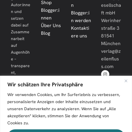
Shop
Autor:inne
n
esellscha
Blogger:i
n und
Blogger:i
ft mbH
nnen
setzen
n werden
Werinher
dabei auf
Über Uns
Kontakti
straße 3
Zusamme
Blog
ere uns
81541
narbeit
München
auf
verlag@z
Augenhöh
eilenflus
e –
transpare
s.com
nt,
engagiert
Wir schätzen Ihre Privatsphäre
und
langfristig.
Wir verwenden Cookies, um Ihr Surferlebnis zu verbessern,
personalisierte Anzeigen oder Inhalte einzusetzen und
unseren Datenverkehr zu analysieren. Wenn Sie auf „Alle
akzeptieren" klicken, stimmen Sie der Anwendung von
Cookies zu.