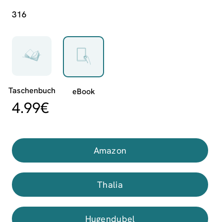
316
4.99
€
Amazon
Thalia
Hugendubel