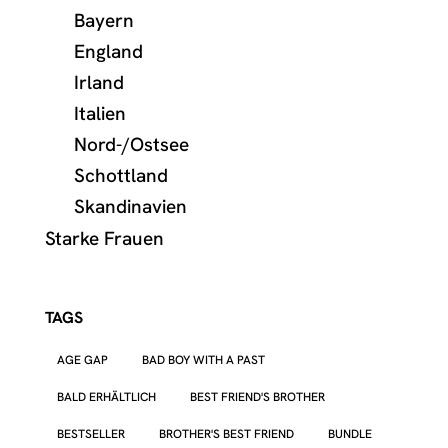
Bayern
England
Irland
Italien
Nord-/Ostsee
Schottland
Skandinavien
Starke Frauen
TAGS
AGE GAP
BAD BOY WITH A PAST
BALD ERHÄLTLICH
BEST FRIEND'S BROTHER
BESTSELLER
BROTHER'S BEST FRIEND
BUNDLE