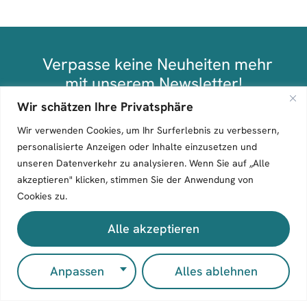
Verpasse keine Neuheiten mehr
mit unserem Newsletter!
Wir schätzen Ihre Privatsphäre
Anmelden
Wir verwenden Cookies, um Ihr Surferlebnis zu verbessern,
personalisierte Anzeigen oder Inhalte einzusetzen und
unseren Datenverkehr zu analysieren. Wenn Sie auf „Alle
akzeptieren" klicken, stimmen Sie der Anwendung von
Cookies zu.
Alle akzeptieren
Entdec
ken
Mitmac
Kontak
Anpassen
Alles ablehnen
Bücher
hen
t
Wir
Autor:inn
Manuskri
Zeilenflu
verlegen