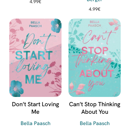
4.99
€
4.99
€
Don’t Start Loving
Can’t Stop Thinking
Me
About You
Bella Paasch
Bella Paasch