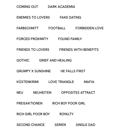
COMING OUT
DARK ACADEMIA
ENEMIES TO LOVERS
FAKE DATING
FARBSCHNITT
FOOTBALL
FORBIDDEN LOVE
FORCED PROXIMITY
FOUND FAMILY
FRIENDS TO LOVERS
FRIENDS WITH BENEFITS
GOTHIC
GRIEF AND HEALING
GRUMPY X SUNSHINE
HE FALLS FIRST
KÜSTENKRIMI
LOVE TRIANGLE
MAFIA
NEU
NEUHEITEN
OPPOSITES ATTRACT
PREISAKTIONEN
RICH BOY POOR GIRL
RICH GIRL POOR BOY
ROYALTY
SECOND CHANCE
SERIEN
SINGLE DAD