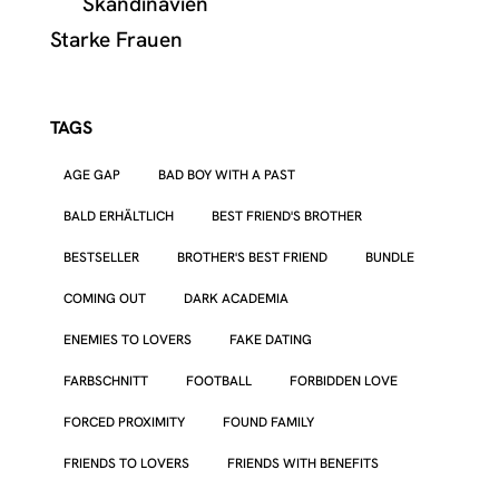
Skandinavien
Starke Frauen
TAGS
AGE GAP
BAD BOY WITH A PAST
BALD ERHÄLTLICH
BEST FRIEND'S BROTHER
BESTSELLER
BROTHER'S BEST FRIEND
BUNDLE
COMING OUT
DARK ACADEMIA
ENEMIES TO LOVERS
FAKE DATING
FARBSCHNITT
FOOTBALL
FORBIDDEN LOVE
FORCED PROXIMITY
FOUND FAMILY
FRIENDS TO LOVERS
FRIENDS WITH BENEFITS