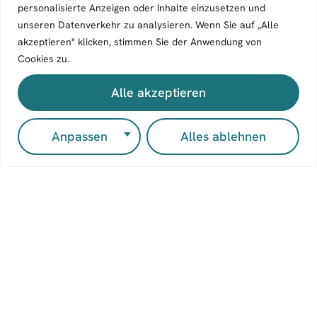
personalisierte Anzeigen oder Inhalte einzusetzen und
unseren Datenverkehr zu analysieren. Wenn Sie auf „Alle
akzeptieren" klicken, stimmen Sie der Anwendung von
Cookies zu.
Alle akzeptieren
Entdec
ken
Mitmac
Kontak
Anpassen
Alles ablehnen
Bücher
hen
t
Wir
Autor:inn
Manuskri
Zeilenflu
verlegen
en
pt
ss
unabhängi
Merch-
einreiche
Verlagsg
ge
Shop
Autor:inne
n
esellscha
Blogger:i
n und
Blogger:i
ft mbH
nnen
setzen
n werden
Werinher
dabei auf
Über Uns
Kontakti
straße 3
Zusamme
Blog
ere uns
81541
narbeit
München
auf