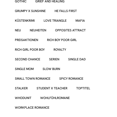
GOTHIC
GRIEF AND HEALING
GRUMPY X SUNSHINE
HE FALLS FIRST
KÜSTENKRIMI
LOVE TRIANGLE
MAFIA
NEU
NEUHEITEN
OPPOSITES ATTRACT
PREISAKTIONEN
RICH BOY POOR GIRL
RICH GIRL POOR BOY
ROYALTY
SECOND CHANCE
SERIEN
SINGLE DAD
SINGLE MOM
SLOW BURN
SMALL TOWN ROMANCE
SPICY ROMANCE
STALKER
STUDENT X TEACHER
TOPTITEL
WHODUNIT
WOHLFÜHLROMANE
WORKPLACE ROMANCE