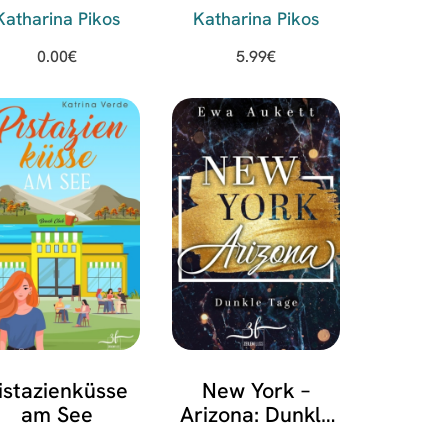
Flynn“-
Katharina Pikos
Katharina Pikos
urzgeschichte
0.00
€
5.99
€
istazienküsse
New York –
am See
Arizona: Dunkle
Tage