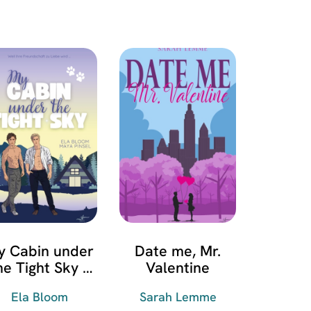
y Cabin under
Date me, Mr.
he Tight Sky –
Valentine
emo & Victor
Ela Bloom
Sarah Lemme