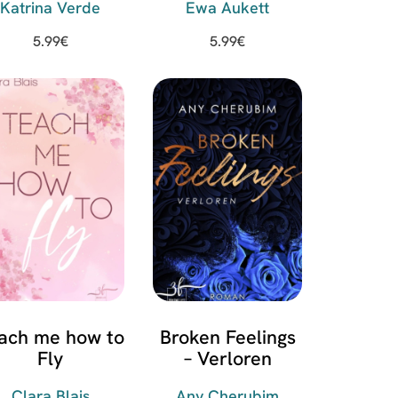
Katrina Verde
Ewa Aukett
5.99
€
5.99
€
ach me how to
Broken Feelings
Fly
– Verloren
Clara Blais
Any Cherubim