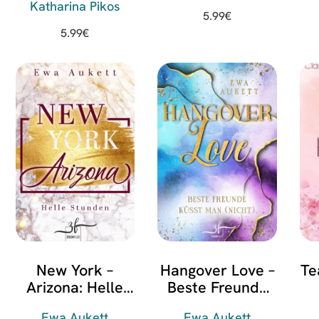
Katharina Pikos
5.99
€
5.99
€
New York –
Hangover Love –
Te
Arizona: Helle
Beste Freunde
Stunden
küsst man (nicht)
Ewa Aukett
Ewa Aukett