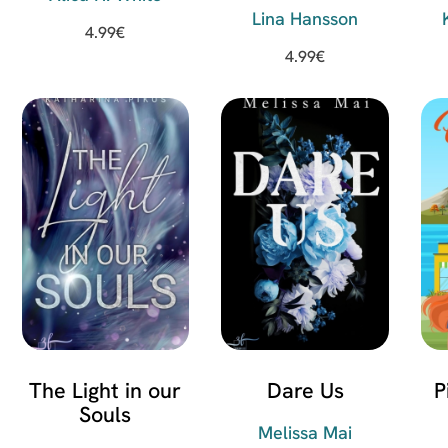
See
Lina Hansson
K
4.99
€
4.99
€
The Light in our
Dare Us
P
Souls
Melissa Mai