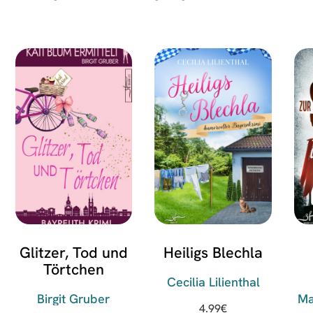
Glitzer, Tod und
Heiligs Blechla
Törtchen
Cecilia Lilienthal
Birgit Gruber
Ma
4.99
€