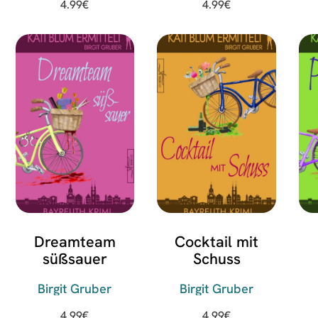
4.99
€
4.99
€
Dreamteam
Cocktail mit
süßsauer
Schuss
Birgit Gruber
Birgit Gruber
4.99
€
4.99
€