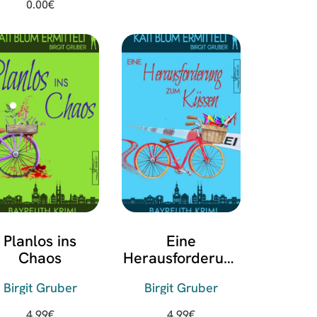
0.00
€
Planlos ins
Eine
Chaos
Herausforderung
zum Küssen
Birgit Gruber
Birgit Gruber
4.99
€
4.99
€