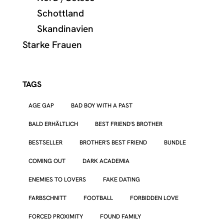
Schottland
Skandinavien
Starke Frauen
TAGS
AGE GAP
BAD BOY WITH A PAST
BALD ERHÄLTLICH
BEST FRIEND'S BROTHER
BESTSELLER
BROTHER'S BEST FRIEND
BUNDLE
COMING OUT
DARK ACADEMIA
ENEMIES TO LOVERS
FAKE DATING
FARBSCHNITT
FOOTBALL
FORBIDDEN LOVE
FORCED PROXIMITY
FOUND FAMILY