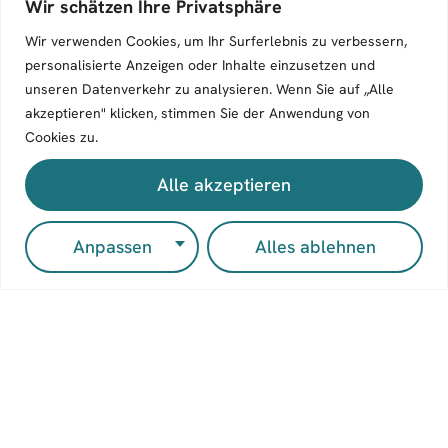
Wir schätzen Ihre Privatsphäre
Anmelden
Wir verwenden Cookies, um Ihr Surferlebnis zu verbessern,
personalisierte Anzeigen oder Inhalte einzusetzen und
unseren Datenverkehr zu analysieren. Wenn Sie auf „Alle
akzeptieren" klicken, stimmen Sie der Anwendung von
Cookies zu.
Alle akzeptieren
Entdec
ken
Mitmac
Kontak
Anpassen
Alles ablehnen
Bücher
hen
t
Wir
Autor:inn
Manuskri
Zeilenflu
verlegen
en
pt
ss
unabhängi
Merch-
einreiche
Verlagsg
ge
Shop
Autor:inne
n
esellscha
Blogger:i
n und
Blogger:i
ft mbH
nnen
setzen
n werden
Werinher
dabei auf
Über Uns
Kontakti
straße 3