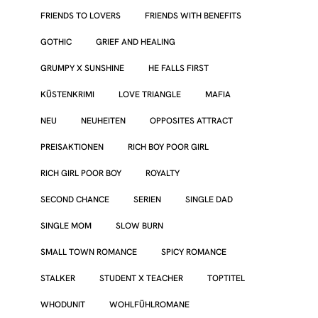
FRIENDS TO LOVERS
FRIENDS WITH BENEFITS
GOTHIC
GRIEF AND HEALING
GRUMPY X SUNSHINE
HE FALLS FIRST
KÜSTENKRIMI
LOVE TRIANGLE
MAFIA
NEU
NEUHEITEN
OPPOSITES ATTRACT
PREISAKTIONEN
RICH BOY POOR GIRL
RICH GIRL POOR BOY
ROYALTY
SECOND CHANCE
SERIEN
SINGLE DAD
SINGLE MOM
SLOW BURN
SMALL TOWN ROMANCE
SPICY ROMANCE
STALKER
STUDENT X TEACHER
TOPTITEL
WHODUNIT
WOHLFÜHLROMANE