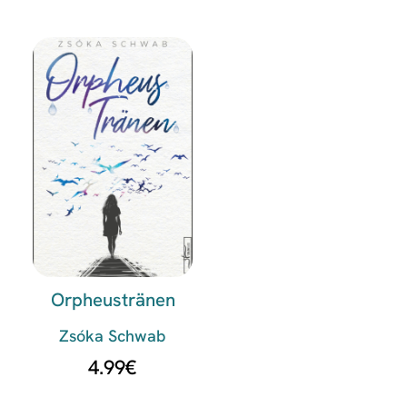
Orpheustränen
Zsóka Schwab
4.99
€