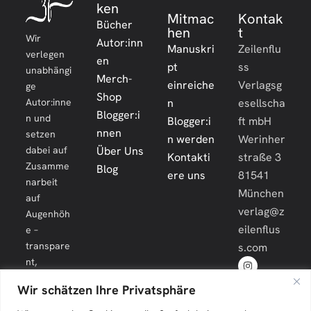
ken
Mitmac
Kontak
Bücher
hen
t
Wir
Autor:inn
Manuskri
Zeilenflu
verlegen
en
pt
ss
unabhängi
Merch-
einreiche
Verlagsg
ge
Shop
Autor:inne
n
esellscha
Blogger:i
n und
Blogger:i
ft mbH
nnen
setzen
n werden
Werinher
dabei auf
Über Uns
Kontakti
straße 3
Zusamme
Blog
ere uns
81541
narbeit
München
auf
verlag@z
Augenhöh
eilenflus
e –
transpare
s.com
nt,
engagiert
Wir schätzen Ihre Privatsphäre
und
langfristig.