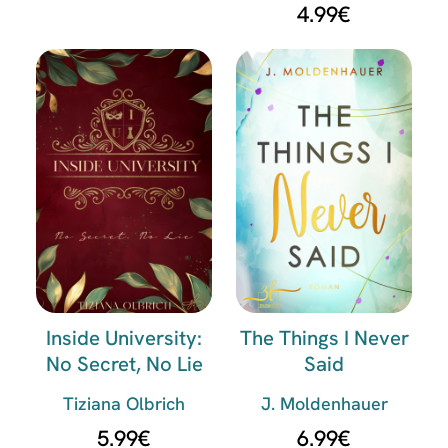
4.99
€
Inside University:
The Things I Never
No Secret, No Lie
Said
Tiziana Olbrich
J. Moldenhauer
5.99
€
6.99
€