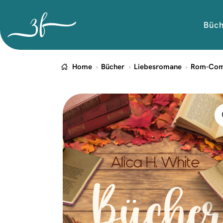
Büc
Home
Bücher
Liebesromane
Rom-Co