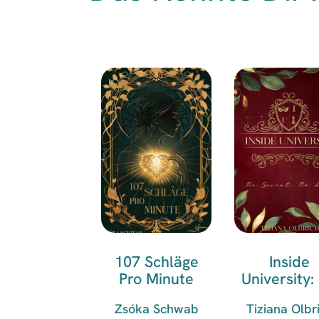
107 Schläge
Inside
Pro Minute
University:
Secret, No 
Zsóka Schwab
Tiziana Olbr