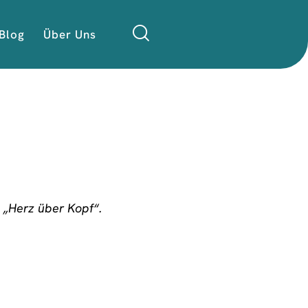
Blog
Über Uns
 „Herz über Kopf“.