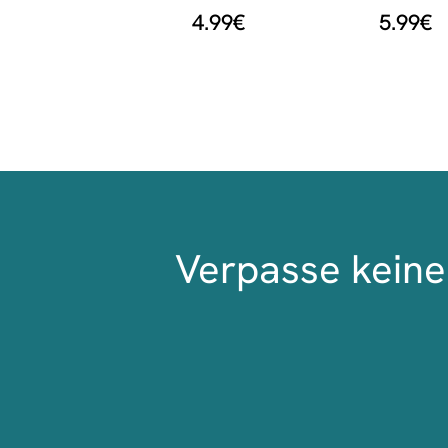
4.99
€
5.99
€
Verpasse keine 