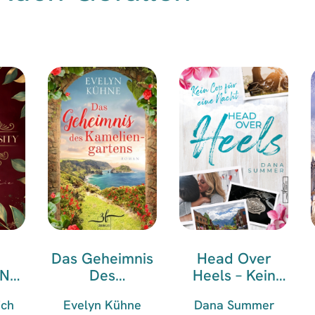
Das Geheimnis
Head Over
 No
Des
Heels – Kein
Lie
Kameliengarten
Cop Für Eine
ich
Evelyn Kühne
Dana Summer
S
Nacht