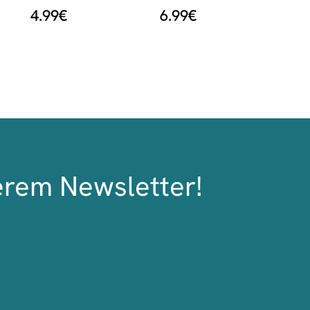
4.99
€
6.99
€
erem Newsletter!