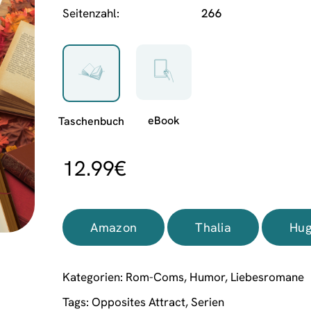
Seitenzahl
266
12.99
€
Amazon
Thalia
Hug
Kategorien:
Rom-Coms
,
Humor
,
Liebesromane
Tags:
Opposites Attract
,
Serien