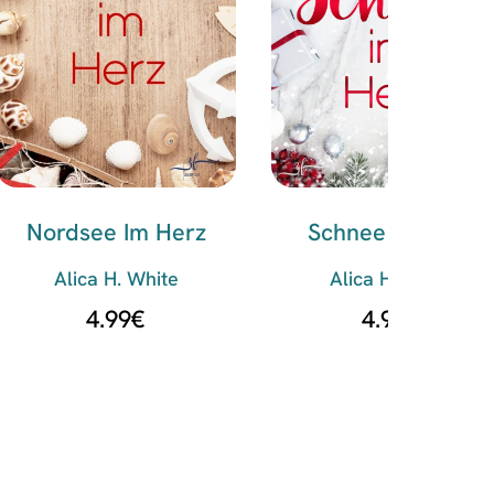
Nordsee Im Herz
Schnee Im Herz
Alica H. White
Alica H. White
4.99
€
4.99
€