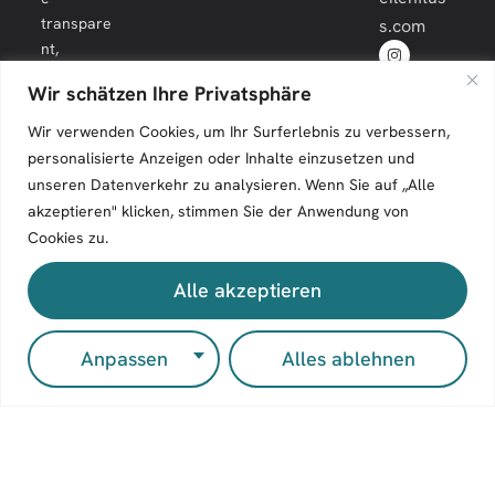
transpare
s.com
nt,
engagiert
Wir schätzen Ihre Privatsphäre
und
langfristig.
Wir verwenden Cookies, um Ihr Surferlebnis zu verbessern,
personalisierte Anzeigen oder Inhalte einzusetzen und
unseren Datenverkehr zu analysieren. Wenn Sie auf „Alle
akzeptieren" klicken, stimmen Sie der Anwendung von
Cookies zu.
Zeilenfluss © 2026. All Rights Reserved.
Alle akzeptieren
Impressum
Kontakt
Anpassen
Alles ablehnen