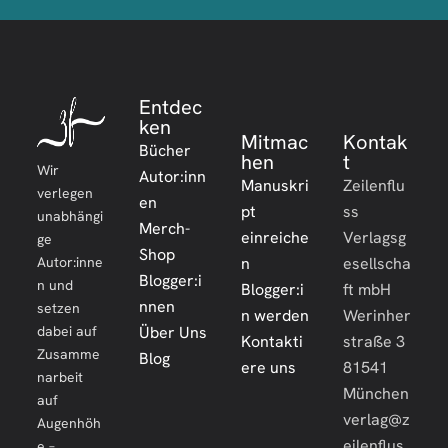
Entdec
ken
Mitmac
Kontak
Bücher
hen
t
Wir
Autor:inn
Manuskri
Zeilenflu
verlegen
en
pt
ss
unabhängi
Merch-
einreiche
Verlagsg
ge
Shop
Autor:inne
n
esellscha
Blogger:i
n und
Blogger:i
ft mbH
nnen
setzen
n werden
Werinher
dabei auf
Über Uns
Kontakti
straße 3
Zusamme
Blog
ere uns
81541
narbeit
München
auf
verlag@z
Augenhöh
eilenflus
e –