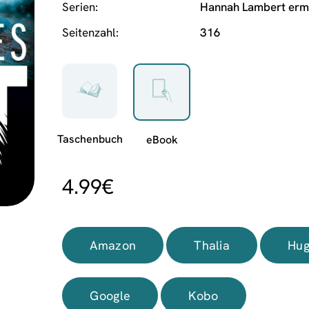
Serien
Hannah Lambert ermi
Seitenzahl
316
4.99
€
Amazon
Thalia
Hug
Google
Kobo