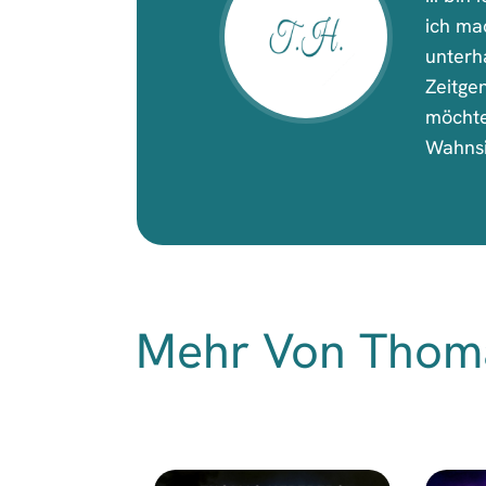
ich ma
unterh
Zeitge
möchte
Wahnsin
Mehr Von Thom