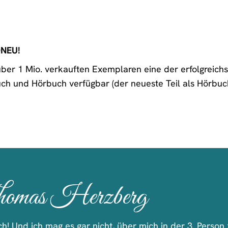
DNEU!
über 1 Mio. verkauften Exemplaren eine der erfolgreichs
uch und Hörbuch verfügbar (der neueste Teil als Hörbuch 
omas Herzberg
ich! Und ich mag es gar nicht, über mich in der 3. Perso