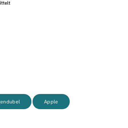
ttelt
endubel
Apple