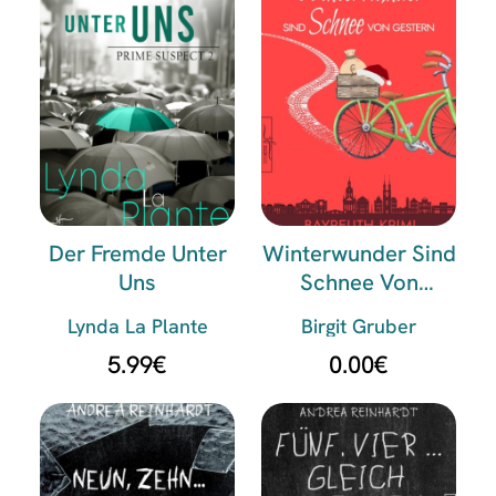
Der Fremde Unter
Winterwunder Sind
Uns
Schnee Von
Gestern
Lynda La Plante
Birgit Gruber
5.99
€
0.00
€