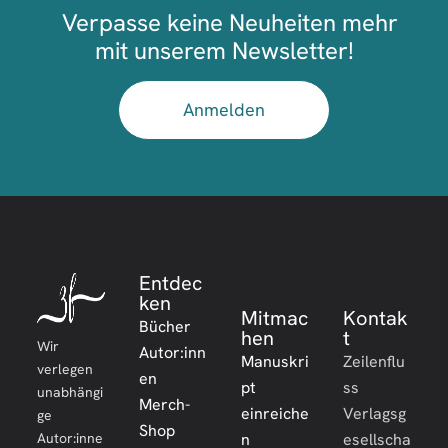
Verpasse keine Neuheiten mehr
mit unserem Newsletter!
Anmelden
Entdec
ken
Mitmac
Kontak
Bücher
hen
t
Wir
Autor:inn
Manuskri
Zeilenflu
verlegen
en
pt
ss
unabhängi
Merch-
einreiche
Verlagsg
ge
Shop
Autor:inne
n
esellscha