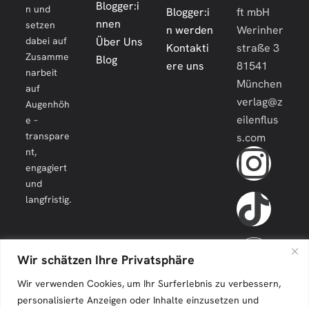
Blogger:i
n und
Blogger:i
ft mbH
nnen
setzen
n werden
Werinher
dabei auf
Über Uns
Kontakti
straße 3
Zusamme
Blog
ere uns
81541
narbeit
München
auf
verlag@z
Augenhöh
eilenflus
e –
transpare
s.com
nt,
engagiert
und
langfristig.
Wir schätzen Ihre Privatsphäre
Wir verwenden Cookies, um Ihr Surferlebnis zu verbessern,
personalisierte Anzeigen oder Inhalte einzusetzen und