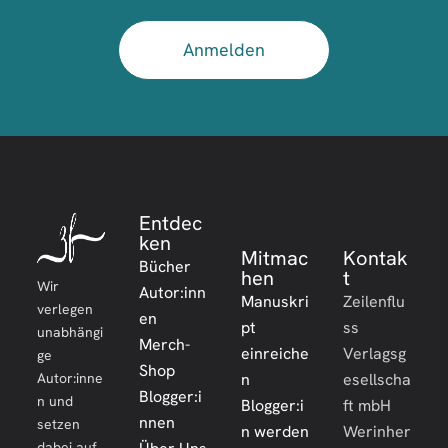
Anmelden
Entdec
ken
Mitmac
Kontak
Bücher
hen
t
Wir
Autor:inn
Manuskri
Zeilenflu
verlegen
en
pt
ss
unabhängi
Merch-
einreiche
Verlagsg
ge
Shop
Autor:inne
n
esellscha
Blogger:i
n und
Blogger:i
ft mbH
nnen
setzen
n werden
Werinher
dabei auf