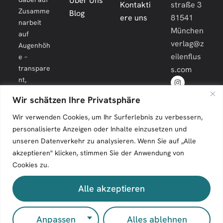
Über Uns
Kontakti
straße 3
Zusamme
Blog
ere uns
81541
narbeit
München
auf
verlag@z
Augenhöh
eilenflus
e –
transpare
s.com
nt,
engagiert
Wir schätzen Ihre Privatsphäre
und
langfristig.
Wir verwenden Cookies, um Ihr Surferlebnis zu verbessern,
personalisierte Anzeigen oder Inhalte einzusetzen und
unseren Datenverkehr zu analysieren. Wenn Sie auf „Alle
akzeptieren" klicken, stimmen Sie der Anwendung von
Cookies zu.
Zeilenfluss © 2026. All Rights Reserved.
Alle akzeptieren
Impressum
Kontakt
Anpassen
Alles ablehnen