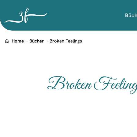
Büc
Home
Bücher
Broken Feelings
Broken Feeling