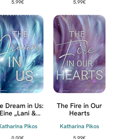
5.99
€
5.99
€
e Dream in Us:
The Fire in Our
Eine „Lani &
Hearts
Flynn“-
Katharina Pikos
Katharina Pikos
urzgeschichte
0.00
€
5.99
€