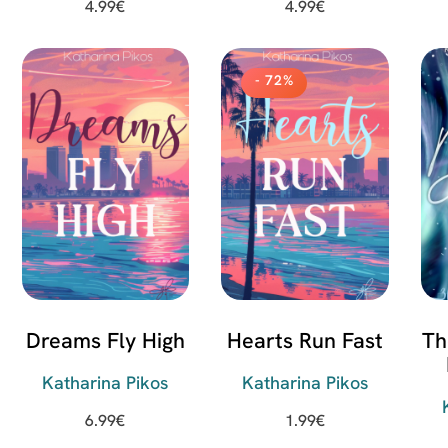
4.99
€
4.99
€
- 72%
Dreams Fly High
Hearts Run Fast
Th
Katharina Pikos
Katharina Pikos
K
6.99
€
1.99
€