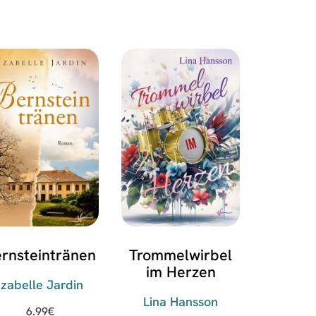
rnsteintränen
Trommelwirbel
im Herzen
Izabelle Jardin
Lina Hansson
6.99
€