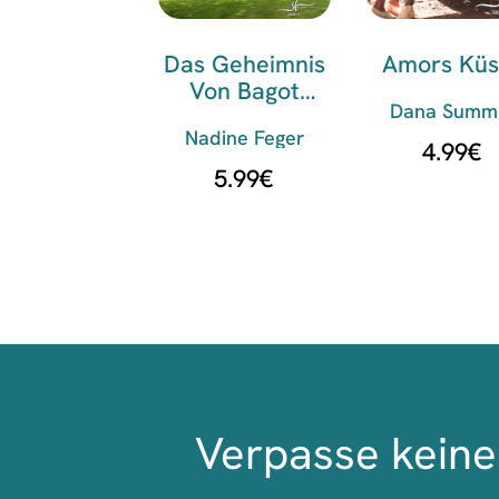
Das Geheimnis
Amors Küs
Von Bagot
Dana Summ
Manor
Nadine Feger
4.99
€
5.99
€
Verpasse keine 