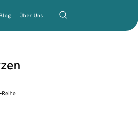
Blog
Über Uns
rzen
-Reihe