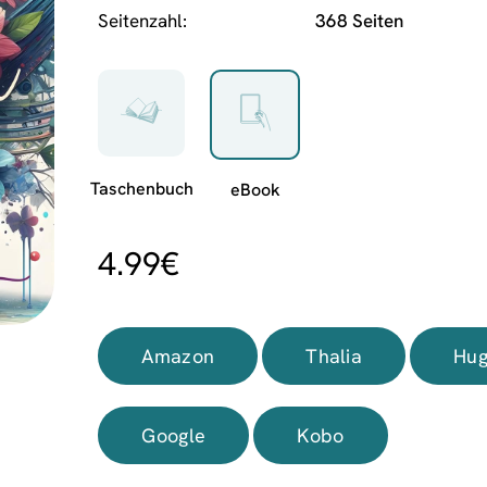
Seitenzahl
368 Seiten
4.99
€
Amazon
Thalia
Hug
Google
Kobo