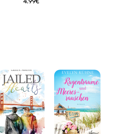
4.99
€