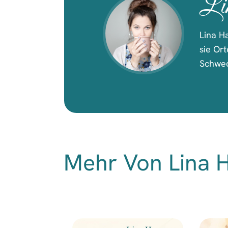
Li
Lina H
sie Ort
Schwed
Mehr Von Lina 