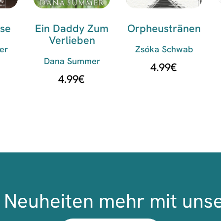
se
Ein Daddy Zum
Orpheustränen
Verlieben
er
Zsóka Schwab
Dana Summer
4.99
€
4.99
€
Neuheiten mehr mit uns