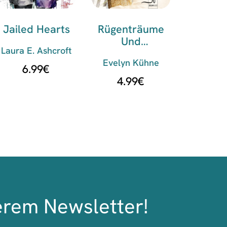
Jailed Hearts
Rügenträume
Und
Laura E. Ashcroft
Meeresrausche
Evelyn Kühne
N
6.99
€
4.99
€
erem Newsletter!