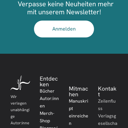
Verpasse keine Neuheiten mehr
mit unserem Newsletter!
Anmelden
Entdec
ken
Mitmac
Kontak
Bücher
hen
t
Wir
Autor:inn
Manuskri
Zeilenflu
verlegen
en
pt
ss
unabhängi
Merch-
einreiche
Verlagsg
ge
Shop
Autor:inne
n
esellscha
Blogger:i