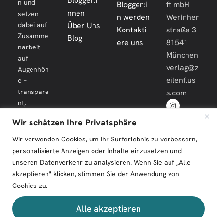
n und
Blogger:i
ft mbH
nnen
setzen
n werden
Werinher
dabei auf
Über Uns
Kontakti
straße 3
Zusamme
Blog
ere uns
81541
narbeit
München
auf
verlag@z
Augenhöh
eilenflus
e –
transpare
s.com
nt,
engagiert
Wir schätzen Ihre Privatsphäre
und
langfristig.
Wir verwenden Cookies, um Ihr Surferlebnis zu verbessern,
personalisierte Anzeigen oder Inhalte einzusetzen und
unseren Datenverkehr zu analysieren. Wenn Sie auf „Alle
akzeptieren" klicken, stimmen Sie der Anwendung von
Cookies zu.
Zeilenfluss © 2026. All Rights Reserved.
Alle akzeptieren