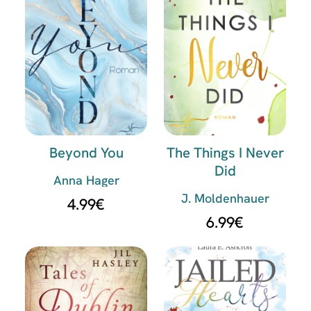
Beyond You
The Things I Never
Did
Anna Hager
J. Moldenhauer
4.99
€
6.99
€