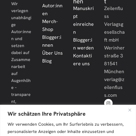
hen
t
Wir
Autor:inn
Manuskri
Zeilenflu
verlegen
en
pt
ss
unabhängi
Merch-
einreiche
Verlagsg
ge
Shop
Autor:inne
n
esellscha
Blogger:i
n und
Blogger:i
ft mbH
nnen
setzen
n werden
Werinher
dabei auf
Über Uns
Kontakti
straße 3
Zusamme
Blog
ere uns
81541
narbeit
München
auf
verlag@z
Augenhöh
eilenflus
e –
transpare
s.com
nt,
engagiert
Wir schätzen Ihre Privatsphäre
und
langfristig.
Wir verwenden Cookies, um Ihr Surferlebnis zu verbessern,
personalisierte Anzeigen oder Inhalte einzusetzen und