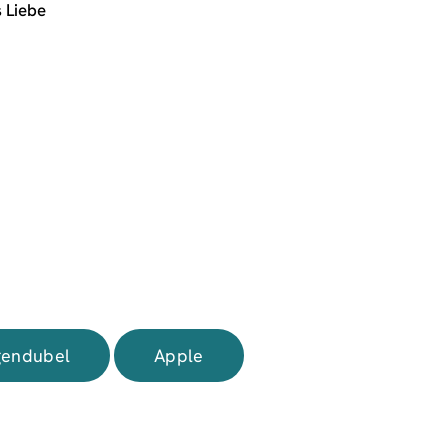
s Liebe
endubel
Apple