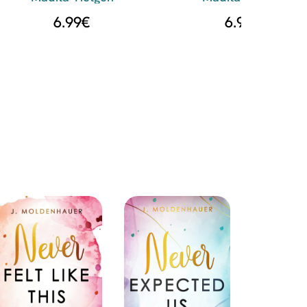
6.99
€
6.99
€