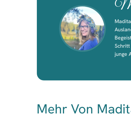
Ma
Madita
Ausland
Begeist
Schrit
junge A
Mehr Von Madit