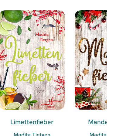
Limettenfieber
Mandelfieber
Madita Tietgen
Madita Tietgen