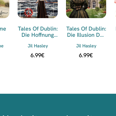
ume
Tales Of Dublin:
Tales Of Dublin:
Die Hoffnung
Die Illusion Der
ster
Auf Freiheit
Liebe
ne
Jil Hasley
Jil Hasley
6.99
€
6.99
€