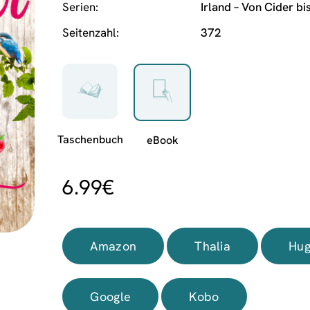
Serien
Irland – Von Cider bi
Seitenzahl
372
6.99
€
Amazon
Thalia
Hug
Google
Kobo