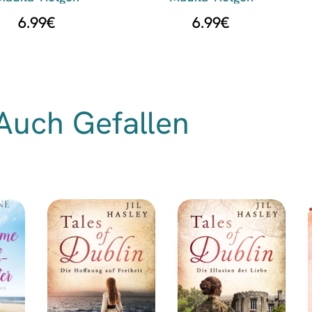
6.99
€
6.99
€
Auch Gefallen