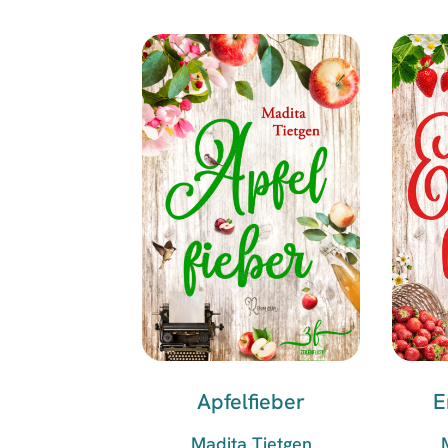
Apfelfieber
E
Madita Tietgen