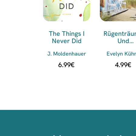
The Things I
Rügenträ
Never Did
Und
Strandgeflü
J. Moldenhauer
Evelyn Küh
6.99
€
4.99
€