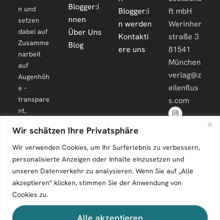
Blogger:i
n und
Blogger:i
ft mbH
nnen
setzen
n werden
Werinher
dabei auf
Über Uns
Kontakti
straße 3
Zusamme
Blog
ere uns
81541
narbeit
München
auf
verlag@z
Augenhöh
eilenflus
e –
transpare
s.com
nt,
engagiert
Wir schätzen Ihre Privatsphäre
und
langfristig.
Wir verwenden Cookies, um Ihr Surferlebnis zu verbessern,
personalisierte Anzeigen oder Inhalte einzusetzen und
unseren Datenverkehr zu analysieren. Wenn Sie auf „Alle
akzeptieren" klicken, stimmen Sie der Anwendung von
Cookies zu.
Zeilenfluss © 2026. All Rights Reserved.
Alle akzeptieren