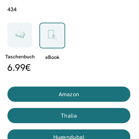
434
6.99
€
Amazon
Thalia
Hugendubel