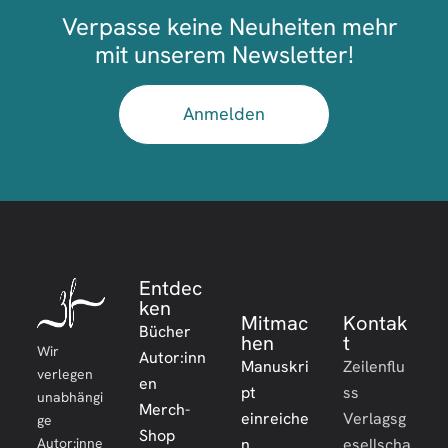
Verpasse keine Neuheiten mehr
mit unserem Newsletter!
Anmelden
Entdec
ken
Mitmac
Kontak
Bücher
hen
t
Wir
Autor:inn
Manuskri
Zeilenflu
verlegen
en
pt
ss
unabhängi
Merch-
einreiche
Verlagsg
ge
Shop
Autor:inne
n
esellscha