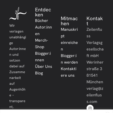
Entdec
ken
Mitmac
Kontak
Bücher
hen
t
Wir
Autor:inn
Manuskri
Zeilenflu
verlegen
en
pt
ss
unabhängi
Merch-
einreiche
Verlagsg
ge
Shop
Autor:inne
n
esellscha
Blogger:i
n und
Blogger:i
ft mbH
nnen
setzen
n werden
Werinher
dabei auf
Über Uns
Kontakti
straße 3
Zusamme
Blog
ere uns
81541
narbeit
München
auf
verlag@z
Augenhöh
eilenflus
e –
transpare
s.com
nt,
engagiert