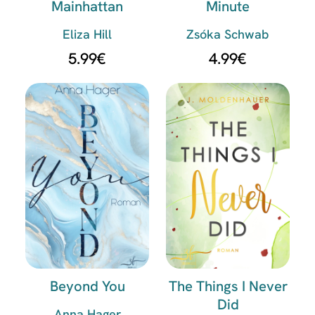
Mainhattan
Minute
Eliza Hill
Zsóka Schwab
5.99
€
4.99
€
Beyond You
The Things I Never
Did
Anna Hager