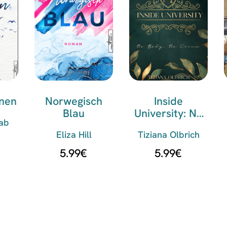
nen
Norwegisch
Inside
Blau
University: No
ab
Body, No Crime
Eliza Hill
Tiziana Olbrich
5.99
€
5.99
€