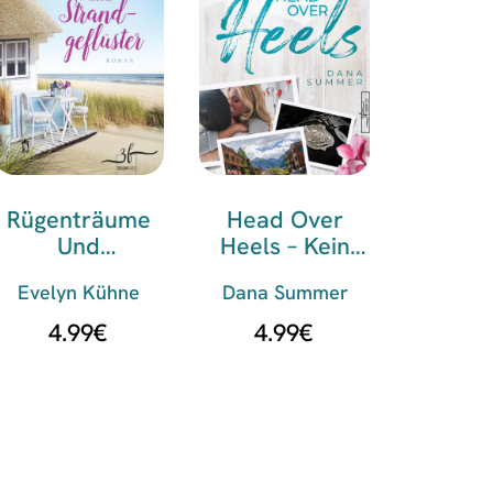
Rügenträume
Head Over
Und
Heels – Kein
Strandgeflüster
Cop Für Eine
Evelyn Kühne
Dana Summer
Nacht
4.99
€
4.99
€