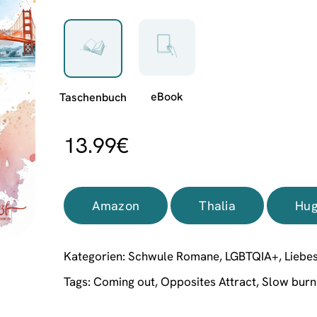
13.99
€
Amazon
Thalia
Hug
Kategorien:
Schwule Romane
,
LGBTQIA+
,
Liebe
Tags:
Coming out
,
Opposites Attract
,
Slow burn