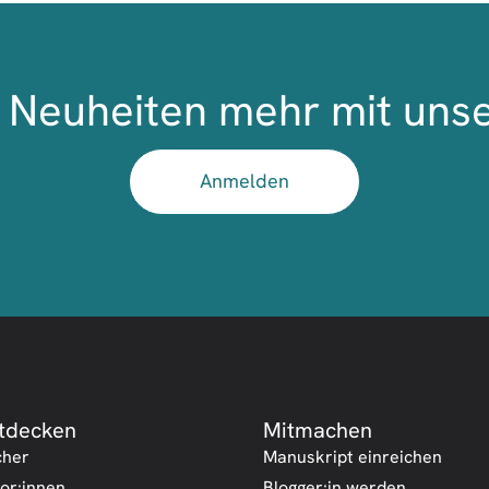
Neuheiten mehr mit uns
Anmelden
tdecken
Mitmachen
cher
Manuskript einreichen
or:innen
Blogger:in werden