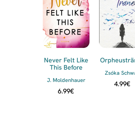
Never Felt Like
Orpheusträ
This Before
Zsóka Schw
J. Moldenhauer
4.99
€
6.99
€