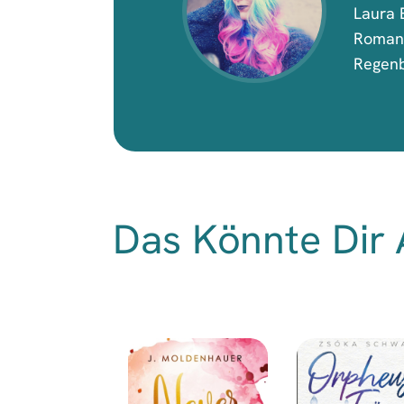
Laura E
Romanz
Regenb
Das Könnte Dir 