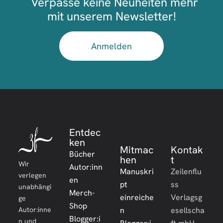
Verpasse keine Neuheiten mehr
mit unserem Newsletter!
Anmelden
Entdec
ken
Mitmac
Kontak
Bücher
hen
t
Wir
Autor:inn
Manuskri
Zeilenflu
verlegen
en
pt
ss
unabhängi
Merch-
einreiche
Verlagsg
ge
Shop
Autor:inne
n
esellscha
Blogger:i
n und
Blogger:i
ft mbH