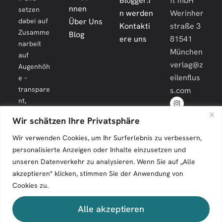
nnen
setzen
n werden
Werinher
dabei auf
Über Uns
Kontakti
straße 3
Zusamme
Blog
ere uns
81541
narbeit
München
auf
verlag@z
Augenhöh
eilenflus
e –
transpare
s.com
nt,
engagiert
Wir schätzen Ihre Privatsphäre
und
langfristig.
Wir verwenden Cookies, um Ihr Surferlebnis zu verbessern,
personalisierte Anzeigen oder Inhalte einzusetzen und
unseren Datenverkehr zu analysieren. Wenn Sie auf „Alle
akzeptieren" klicken, stimmen Sie der Anwendung von
Cookies zu.
Zeilenfluss © 2026. All Rights Reserved.
Alle akzeptieren