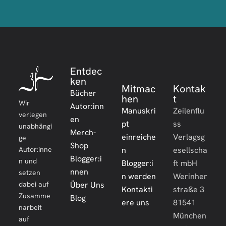
Entdec
ken
Mitmac
Kontak
Bücher
hen
t
Wir
Autor:inn
Manuskri
Zeilenflu
verlegen
en
pt
ss
unabhängi
Merch-
einreiche
Verlagsg
ge
Shop
Autor:inne
n
esellscha
Blogger:i
n und
Blogger:i
ft mbH
nnen
setzen
n werden
Werinher
dabei auf
Über Uns
Kontakti
straße 3
Zusamme
Blog
ere uns
81541
narbeit
München
auf