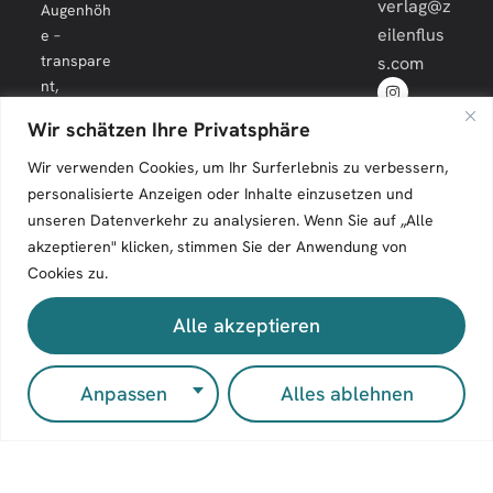
verlag@z
Augenhöh
eilenflus
e –
transpare
s.com
nt,
engagiert
Wir schätzen Ihre Privatsphäre
und
langfristig.
Wir verwenden Cookies, um Ihr Surferlebnis zu verbessern,
personalisierte Anzeigen oder Inhalte einzusetzen und
unseren Datenverkehr zu analysieren. Wenn Sie auf „Alle
akzeptieren" klicken, stimmen Sie der Anwendung von
Cookies zu.
Zeilenfluss © 2026. All Rights Reserved.
Alle akzeptieren
Impressum
Kontakt
Anpassen
Alles ablehnen