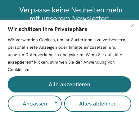
Verpasse keine Neuheiten mehr
mit unserem Newsletter!
Wir schätzen Ihre Privatsphäre
Anmelden
Wir verwenden Cookies, um Ihr Surferlebnis zu verbessern,
personalisierte Anzeigen oder Inhalte einzusetzen und
unseren Datenverkehr zu analysieren. Wenn Sie auf „Alle
akzeptieren" klicken, stimmen Sie der Anwendung von
Cookies zu.
Alle akzeptieren
Entdec
ken
Mitmac
Kontak
Anpassen
Alles ablehnen
Bücher
hen
t
Wir
Autor:inn
Manuskri
Zeilenflu
verlegen
en
pt
ss
unabhängi
Merch-
einreiche
Verlagsg
ge
Shop
Autor:inne