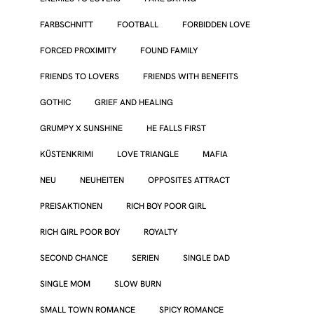
FARBSCHNITT
FOOTBALL
FORBIDDEN LOVE
FORCED PROXIMITY
FOUND FAMILY
FRIENDS TO LOVERS
FRIENDS WITH BENEFITS
GOTHIC
GRIEF AND HEALING
GRUMPY X SUNSHINE
HE FALLS FIRST
KÜSTENKRIMI
LOVE TRIANGLE
MAFIA
NEU
NEUHEITEN
OPPOSITES ATTRACT
PREISAKTIONEN
RICH BOY POOR GIRL
RICH GIRL POOR BOY
ROYALTY
SECOND CHANCE
SERIEN
SINGLE DAD
SINGLE MOM
SLOW BURN
SMALL TOWN ROMANCE
SPICY ROMANCE