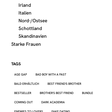
Irland
Italien
Nord-/Ostsee
Schottland
Skandinavien
Starke Frauen
TAGS
AGE GAP
BAD BOY WITH A PAST
BALD ERHÄLTLICH
BEST FRIEND'S BROTHER
BESTSELLER
BROTHER'S BEST FRIEND
BUNDLE
COMING OUT
DARK ACADEMIA
ENEMIES TO LOVERS
FAKE DATING