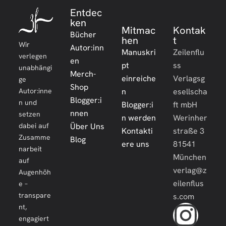
Entdec
ken
Mitmac
Kontak
Bücher
hen
t
Wir
Autor:inn
Manuskri
Zeilenflu
verlegen
en
pt
ss
unabhängi
Merch-
einreiche
Verlagsg
ge
Shop
Autor:inne
n
esellscha
Blogger:i
n und
Blogger:i
ft mbH
nnen
setzen
n werden
Werinher
dabei auf
Über Uns
Kontakti
straße 3
Zusamme
Blog
ere uns
81541
narbeit
München
auf
verlag@z
Augenhöh
eilenflus
e –
transpare
s.com
nt,
engagiert