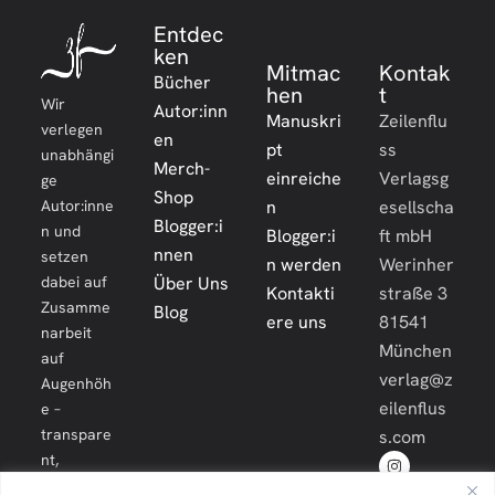
Entdec
ken
Mitmac
Kontak
Bücher
hen
t
Wir
Autor:inn
Manuskri
Zeilenflu
verlegen
en
pt
ss
unabhängi
Merch-
einreiche
Verlagsg
ge
Shop
Autor:inne
n
esellscha
Blogger:i
n und
Blogger:i
ft mbH
nnen
setzen
n werden
Werinher
dabei auf
Über Uns
Kontakti
straße 3
Zusamme
Blog
ere uns
81541
narbeit
München
auf
verlag@z
Augenhöh
eilenflus
e –
transpare
s.com
nt,
engagiert