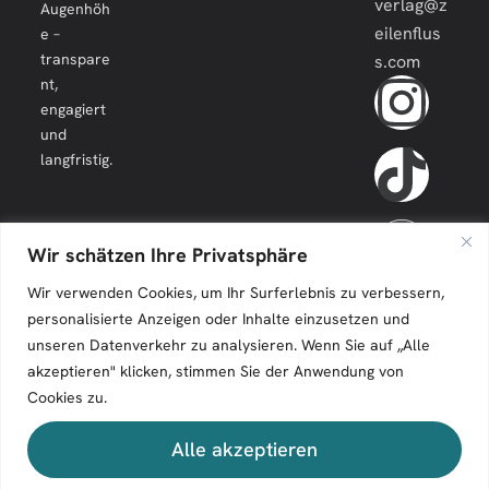
verlag@z
Augenhöh
eilenflus
e –
transpare
s.com
nt,
engagiert
und
langfristig.
Wir schätzen Ihre Privatsphäre
Wir verwenden Cookies, um Ihr Surferlebnis zu verbessern,
personalisierte Anzeigen oder Inhalte einzusetzen und
unseren Datenverkehr zu analysieren. Wenn Sie auf „Alle
akzeptieren" klicken, stimmen Sie der Anwendung von
Cookies zu.
Zeilenfluss © 2026. All Rights Reserved.
Alle akzeptieren
Impressum
Kontakt