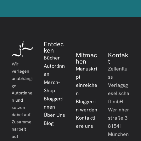
Entdec
ken
Mitmac
Kontak
Bücher
hen
t
Wir
Autor:inn
Manuskri
Zeilenflu
verlegen
en
pt
ss
unabhängi
Merch-
einreiche
Verlagsg
ge
Shop
Autor:inne
n
esellscha
Blogger:i
n und
Blogger:i
ft mbH
nnen
setzen
n werden
Werinher
dabei auf
Über Uns
Kontakti
straße 3
Zusamme
Blog
ere uns
81541
narbeit
München
auf